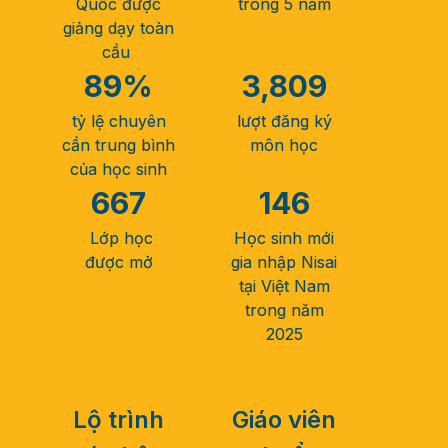
Quốc được
trong 5 năm
giảng dạy toàn
cầu ​
89
%
3,809
tỷ lệ chuyên
lượt đăng ký
cần trung bình
môn học
của học sinh
667
146
Lớp học
Học sinh mới
được mở
gia nhập Nisai
tại Việt Nam
trong năm
2025
Lộ trình
Giáo viên