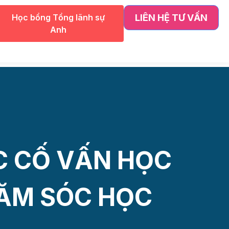
ng Thái
)
Học bổng Tổng lãnh sự
LIÊN HỆ TƯ VẤN
Anh
ia
)
s
)
C CỐ VẤN HỌC
HĂM SÓC HỌC