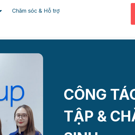
Tiếng Việt
ไทย
(
Tiế
Chăm sóc & Hỗ trợ
English
(
Tiếng Anh
)
Indonesia
(
Tiếng Indones
Filipino
(
Tiếng Philippine
CÔNG TÁ
TẬP & C