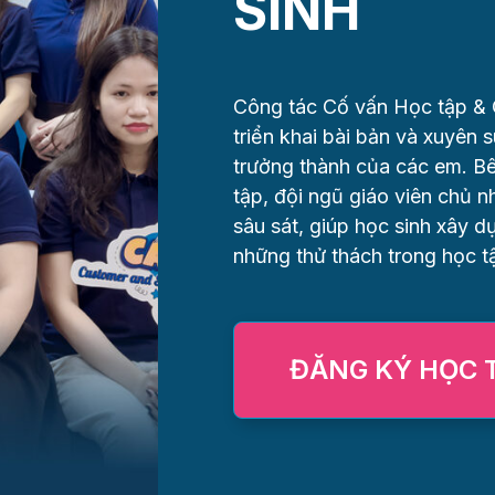
SINH
Công tác Cố vấn Học tập & 
triển khai bài bản và xuyên s
trưởng thành của các em. B
tập, đội ngũ giáo viên chủ 
sâu sát, giúp học sinh xây d
những thử thách trong học t
ĐĂNG KÝ HỌC 