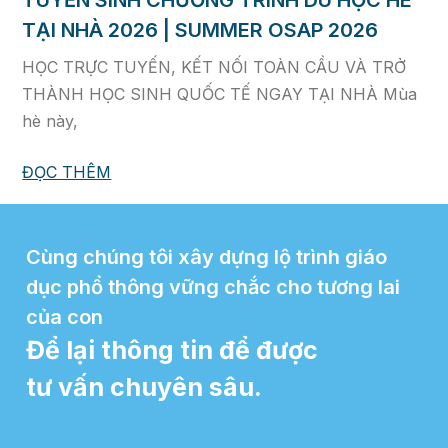
TẠI NHÀ 2026 | SUMMER OSAP 2026
HỌC TRỰC TUYẾN, KẾT NỐI TOÀN CẦU VÀ TRỞ
THÀNH HỌC SINH QUỐC TẾ NGAY TẠI NHÀ Mùa
hè này,
ĐỌC THÊM
Cùng chúng tôi xây dựng lộ trình giáo
dục phổ thông vững chắc cho tương lai
của con
Để lại thông tin để được
tư vấn chuyên sâu.​