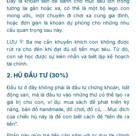
Đây là khoản tiền để dành cho mục tiêu lớn trong
tương lai gần hoặc xa, có thể là một bộ lego con
mong ước, một chuyến đi chơi xa cùng gia đình,
hoặc đơn giản là khoản dự phòng cho những nhu
cầu quan trọng sau này.
LƯU Ý: Ba mẹ cần khuyến khích con không được
rút ra cho đến khi đạt đủ số tiền mục tiêu. Từ đó,
con sẽ học được sự kiên nhẫn và biết lập kế hoạch
tài chính.
2. HŨ ĐẦU TƯ (30%)
Đầu tư ở đây không phải là đầu tư chứng khoán, bất
động sản, mà là đầu tư vào những thứ có thể tạo ra
giá trị cho con, ví dụ: mua sách để phát triển kỹ
năng, bán đồ handmade, đồ chơi, đồ cũ, …Mục đích
của chiếc hũ này là để con biết cách để “tiền đẻ ra
tiền”.
Phần này giúp trẻ tiếp cận sớm với tư duy tài chính