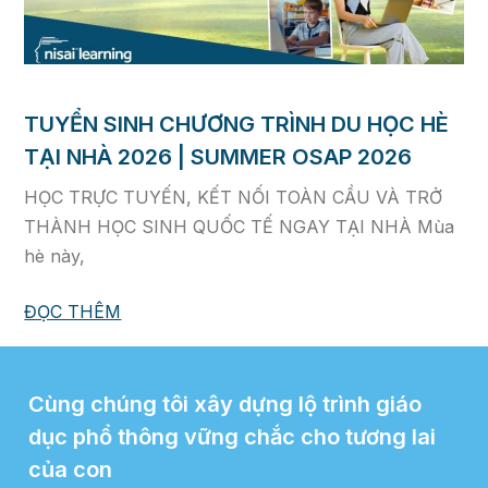
TUYỂN SINH CHƯƠNG TRÌNH DU HỌC HÈ
TẠI NHÀ 2026 | SUMMER OSAP 2026
HỌC TRỰC TUYẾN, KẾT NỐI TOÀN CẦU VÀ TRỞ
THÀNH HỌC SINH QUỐC TẾ NGAY TẠI NHÀ Mùa
hè này,
ĐỌC THÊM
Cùng chúng tôi xây dựng lộ trình giáo
dục phổ thông vững chắc cho tương lai
của con